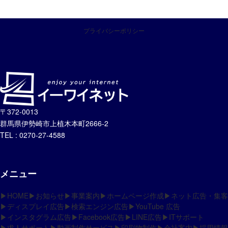
プライバシーポリシー
〒372-0013
群馬県伊勢崎市上植木本町2666-2
TEL : 0270-27-4588
メニュー
▶HOME
▶お知らせ
▶事業案内
▶ホームページ作成
▶ネット広告・集客
▶ディスプレイ広告
▶検索エンジン広告
▶YouTube 広告
▶インスタグラム広告
▶Facebook広告
▶LINE広告
▶ITサポート
▶求人サポート
▶動画制作サービス
▶印刷物制作
▶会社案内
▶採用情報