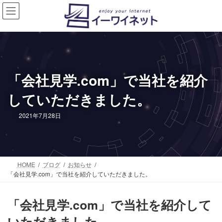
コ
ナ
ン
ビ
テ
ゲ
ン
ー
ツ
シ
へ
ョ
ス
ン
「会社見学.com」で当社を紹介
キ
に
ッ
移
していただきました。
プ
動
2021年7月28日
HOME
ブログ
お知らせ
「会社見学.com」で当社を紹介していただきました。
「会社見学.com」で当社を紹介して
いただきました。