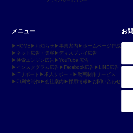
メニュー
お
▶HOME
▶お知らせ
▶事業案内
▶ホームページ作成
▶ネット広告・集客
▶ディスプレイ広告
▶検索エンジン広告
▶YouTube 広告
▶インスタグラム広告
▶Facebook広告
▶LINE広告
▶ITサポート
▶求人サポート
▶動画制作サービス
▶印刷物制作
▶会社案内
▶採用情報
▶お問い合わせ