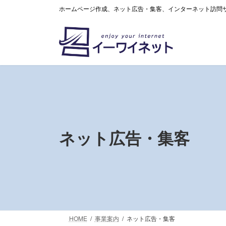
コ
ナ
ホームページ作成、ネット広告・集客、インターネット訪問
ン
ビ
テ
ゲ
ン
ー
ツ
シ
へ
ョ
ス
ン
キ
に
ッ
移
プ
動
ネット広告・集客
HOME
事業案内
ネット広告・集客