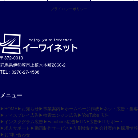
プライバシーポリシー
〒372-0013
群馬県伊勢崎市上植木本町2666-2
TEL : 0270-27-4588
メニュー
▶HOME
▶お知らせ
▶事業案内
▶ホームページ作成
▶ネット広告・集客
▶ディスプレイ広告
▶検索エンジン広告
▶YouTube 広告
▶インスタグラム広告
▶Facebook広告
▶LINE広告
▶ITサポート
▶求人サポート
▶動画制作サービス
▶印刷物制作
▶会社案内
▶採用情報
▶お問い合わせ